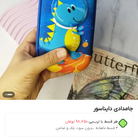
جامدادی دایناسور
هر قسط با ترب‌پی:
۹۸٬۷۵۰
تومان
۴ قسط ماهانه. بدون سود، چک و ضامن.